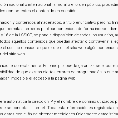
ción nacional o internacional, la moral o el orden público, procedi
ades competentes el contenido en cuestión.
ión y contenidos almacenados, a título enunciativo pero no limit
 que permita a terceros publicar contenidos de forma independie
1 y 16 de la LSSICE, se pone a disposición de todos los usuarios,
 todos aquellos contenidos que puedan afectar o contravenir la leg
e el usuario considere que existe en el sitio web algún contenido 
 del sitio web.
uncione correctamente. En principio, puede garantizarse el correct
ibilidad de que existan ciertos errores de programación, o que 
hagan imposible el acceso a la página web.
ra automática la dirección IP y el nombre de dominio utilizados p
 se conecta a Internet. Toda esta información es registrada en 
 los datos con el fin de obtener mediciones únicamente estadísti