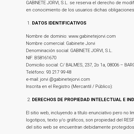
GABINETE JORVI, S.L. se reserva el derecho de modifi
en conocimiento de los usuarios dichas obligaciones
DATOS IDENTIFICATIVOS
Nombre de dominio: www.gabinetejorvi.com
Nombre comercial: Gabinete Jorvi
Denominación social: GABINETE JORVI, S.L.
NIF: B58161670
Domicilio social: C/ BALMES, 237, 2o 1a, 08006 – B
Teléfono: 93 217 99 48
e-mail: jorvi @gabinetejorvi.com
Inscrita en el Registro (Mercantil / Público):
DERECHOS DE PROPIEDAD INTELECTUAL E IN
El sitio web, incluyendo a título enunciativo pero no
logotipos, texto y/o gráficos, son propiedad del RES
del sitio web se encuentran debidamente protegidos p