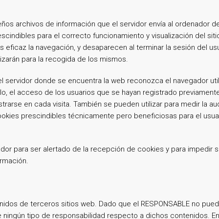
eños archivos de información que el servidor envía al ordenador de
ndibles para el correcto funcionamiento y visualización del sitio.
ás eficaz la navegación, y desaparecen al terminar la sesión del u
lizarán para la recogida de los mismos.
 servidor donde se encuentra la web reconozca el navegador utiliz
lo, el acceso de los usuarios que se hayan registrado previament
trarse en cada visita. También se pueden utilizar para medir la au
kies prescindibles técnicamente pero beneficiosas para el usuari
ador para ser alertado de la recepción de cookies y para impedir su
ormación.
ntenidos de terceros sitios web. Dado que el RESPONSABLE no pued
 ningún tipo de responsabilidad respecto a dichos contenidos. En