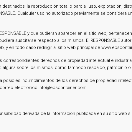
 destinados, la reproducción total o parcial, uso, explotación, dis
PONSABLE. Cualquier uso no autorizado previamente se considera 
l RESPONSABLE y que pudieran aparecer en el sitio web, pertenecen
 pudiera suscitarse respecto a los mismos. El RESPONSABLE autor
b, y en todo caso redirigir al sitio web principal de www.epsconta
 correspondientes derechos de propiedad intelectual e industrial
dad alguna sobre los mismos, como tampoco respaldo, patrocinio 
 a posibles incumplimientos de los derechos de propiedad intelectu
l correo electrónico info@epscontainer.com.
sabilidad derivada de la información publicada en su sitio web 