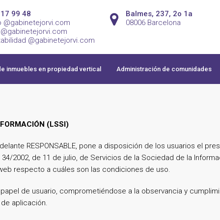
217 99 48
Balmes, 237, 2o 1a
mo @gabinetejorvi.com
08006 Barcelona
vi @gabinetejorvi.com
abilidad @gabinetejorvi.com
de inmuebles en propiedad vertical
Administración de comunidades
NFORMACIÓN (LSSI)
 adelante RESPONSABLE, pone a disposición de los usuarios el pr
 34/2002, de 11 de julio, de Servicios de la Sociedad de la Inform
o web respecto a cuáles son las condiciones de uso.
papel de usuario, comprometiéndose a la observancia y cumplimie
 de aplicación.