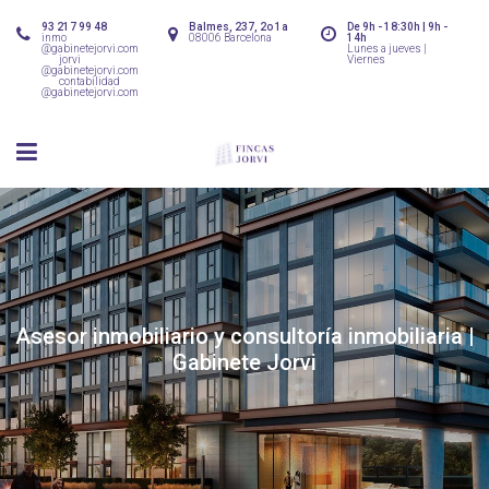
93 217 99 48
Balmes, 237, 2o 1a
De 9h - 18:30h | 9h -
inmo
08006 Barcelona
14h
@gabinetejorvi.com
Lunes a jueves |
jorvi
Viernes
@gabinetejorvi.com
contabilidad
@gabinetejorvi.com
Asesor inmobiliario y consultoría inmobiliaria |
Gabinete Jorvi