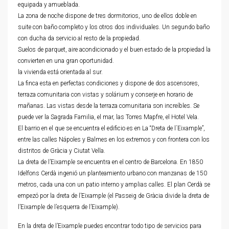
equipada y amueblada.
La zona de noche dispone de tres dormitorios, uno de ellos doble en
suite con baño completo y los otros dos individuales. Un segundo baño
con ducha da servicio al resto de la propiedad.
Suelos de parquet, aire acondicionado y el buen estado de la propiedad la
convierten en una gran oportunidad.
la vivienda está orientada al sur.
La finca esta en perfectas condiciones y dispone de dos ascensores,
terraza comunitaria con vistas y solárium y conserje en horario de
mañanas. Las vistas desde la terraza comunitaria son increíbles. Se
puede ver la Sagrada Familia, el mar, las Torres Mapfre, el Hotel Vela.
El barrio en el que se encuentra el edificio es en La “Dreta de l´Eixample”,
entre las calles Nápoles y Balmes en los extremos y con frontera con los
distritos de Gràcia y Ciutat Vella.
La dreta de l’Eixample se encuentra en el centro de Barcelona. En 1850
Idelfons Cerdà ingenió un planteamiento urbano con manzanas de 150
metros, cada una con un patio interno y amplias calles. El plan Cerdà se
empezó por la dreta de l’Eixample (el Passeig de Gràcia divide la dreta de
l’Eixample de l’esquerra de l’Eixample).
En la dreta de l’Eixample puedes encontrar todo tipo de servicios para