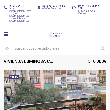
93 217 99 48
Balmes, 237, 2o 1a
De 9h - 18:30h | 9h -
inmo
08006 Barcelona
14h
@gabinetejorvi.com
Lunes a jueves |
jorvi
Viernes
@gabinetejorvi.com
contabilidad
@gabinetejorvi.com
VIVIENDA LUMINOSA CON BALCON
510.000€
VENTA