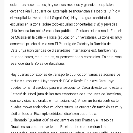
cubrir tus necesidades, hay centros médicos y grandes hospitales
cercanos (en l’Esquerra de l’Eixample se encuentran el Hospital Clínic y
el Hospital Universitari del Sagrat Cor). Hay una gran cantidad de
escuelas en la zona, sobre todo escuelas concertadas (18) y privadas
(16) frente a tan sólo 5 escuelas públicas. Destaca entre otros la Escuela
de Música en la calle Mallorca (educación universitaria). La zona es muy
comercial prueba de ello son El Passeig de Gràcia y la Rambla de
Catalunya (con tiendas de diseñadores internacionales), también hay
muchos bares, restaurantes, supermercados y comercios. En esta zona
se encuentra la Bolsa de Barcelona.
Hay buenas conexiones de transporte público con varias estaciones de
metro y autobuses. Hay trenes de FGC o Renfe. En plaza Catalunya
puedes tomar el aerobús para ir al aeropuerto. Cerca de este barrio está la
Estació del Nord (una de las tres estaciones de autobuses de Barcelona,
con servicios nacionales e internacionales). Al ser un barrio céntrico te
puedes mover andando a muchos sitios. La orientación también es muy
fácil en todo a l’Eixample debido al diseño en cuadrícula.
El llamado “Quadrat dÓr” se encuentra en sus límites y el Paseo de
Gracia es su columna vertebral. En el barrio se concentran las