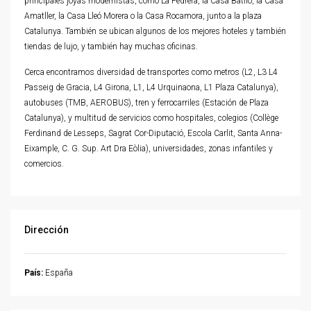
principales joyas modernistas, como La Pedrera, la Casa Batlló, la Casa
Amatller, la Casa Lleó Morera o la Casa Rocamora, junto a la plaza
Catalunya. También se ubican algunos de los mejores hoteles y también
tiendas de lujo, y también hay muchas oficinas.
Cerca encontramos diversidad de transportes como metros (L2, L3 L4
Passeig de Gracia, L4 Girona, L1, L4 Urquinaona, L1 Plaza Catalunya),
autobuses (TMB, AEROBUS), tren y ferrocarriles (Estación de Plaza
Catalunya), y multitud de servicios como hospitales, colegios (Collège
Ferdinand de Lesseps, Sagrat Cor-Diputació, Escola Carlit, Santa Anna-
Eixample, C. G. Sup. Art Dra Eòlia), universidades, zonas infantiles y
comercios.
Dirección
País:
España