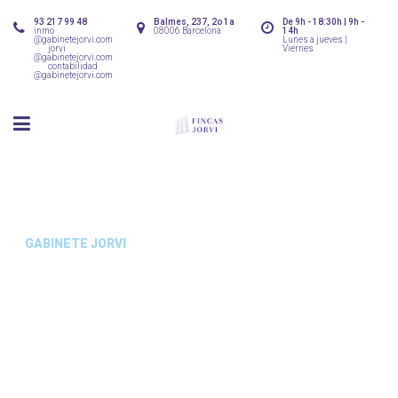
93 217 99 48
Balmes, 237, 2o 1a
De 9h - 18:30h | 9h -
inmo
08006 Barcelona
14h
@gabinetejorvi.com
Lunes a jueves |
jorvi
Viernes
@gabinetejorvi.com
contabilidad
@gabinetejorvi.com
GABINETE JORVI
VENTA Y ALQUILER DE
INMUEBLES
ADMINISTRACIÓN DE FINCAS
ASESORAMIENTO LEGAL Y
JURÍDICO